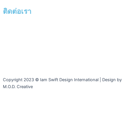
ติดต่อเรา
Facebook-
Line
Phone-
Envelope-
Instagram
messenger
square-
open
alt
Copyright 2023 © Iam Swift Design International | Design by
M.O.D. Creative