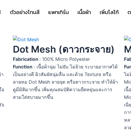
ตัวอย่างโทนสี
แพทเทิร์น
เนื้อผ้า
เพิ่มโลโก้
ต
Dot Mesh (ดาวกระจาย)
M
Fabrication
: 100% Micro Polyester
Fab
Function
: เนื้อผ้านุ่ม ไม่ยับ ไม่ย้วย ระบายอากาศได้
Fu
้า
เป็นอย่างดี ผิวสัมผัสนุ่มลื่น และด้วย Texture หรือ
ไม่
ลายทอ Dot Mesh ลายจุด หรือดาวกระจาย ทำให้ผ้า
Mi
รือ
ดูมีมิติมากขึ้น เพิ่มคุณสมบัติความยืดหยุ่นและการ
เนื
ะ
สวมใส่สบายมากขึ้น
Mic
’s
เนี
การ
หล
ลว