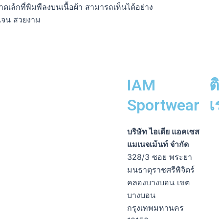
ดเล้กที่พิมพืลงบนเนื้อผ้า สามารถเห็นได้อย่าง
ดเจน สวยงาม
IAM
ต
Sportwear
เ
Fa
Li
Ph
En
In
บริษัท ไอเดีย แอคเซส
me
sq
op
แมเนจเม้นท์ จำกัด
alt
328/3 ซอย พระยา
มนธาตุราชศรีพิจิตร์
คลองบางบอน เขต
บางบอน
กรุงเทพมหานคร