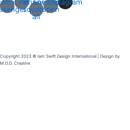
cebook-
Line
Phone-
Envelope-
Instagram
ssenger
square-
open
alt
Copyright 2023 © Iam Swift Design International | Design by
M.O.D. Creative