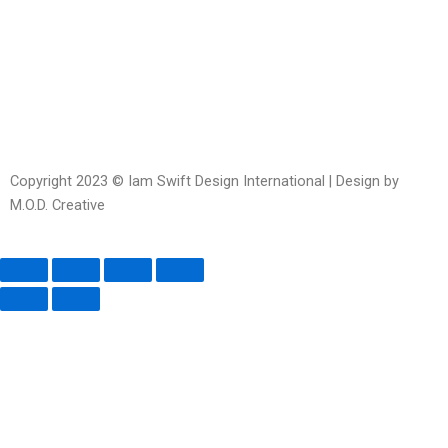
messenger
square-
open
alt
Copyright 2023 © Iam Swift Design International | Design by
M.O.D. Creative