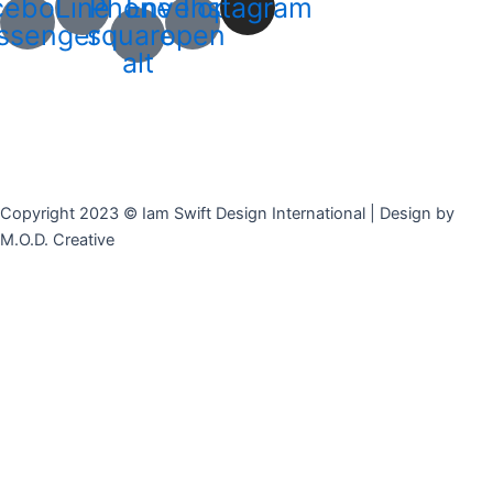
cebook-
Line
Phone-
Envelope-
Instagram
ssenger
square-
open
alt
Copyright 2023 © Iam Swift Design International | Design by
M.O.D. Creative