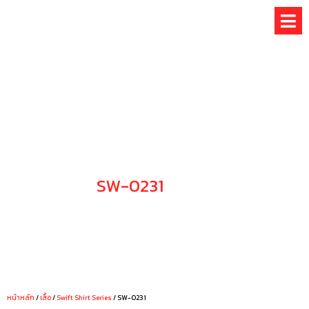
Skip
to
content
SW-0231
CHOOSE YOUR STYLE
หน้าหลัก
/
เสื้อ
/
Swift Shirt Series
/ SW-0231