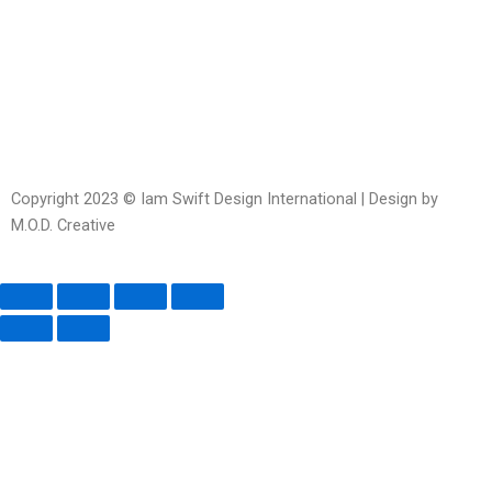
messenger
square-
open
alt
Copyright 2023 © Iam Swift Design International | Design by
M.O.D. Creative