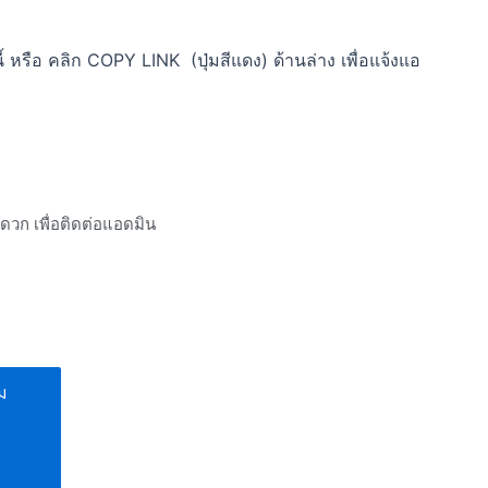
 หรือ คลิก COPY LINK (ปุ่มสีแดง) ด้านล่าง เพื่อแจ้งแอ
ะดวก เพื่อติดต่อแอดมิน
ิม
ทนสี
์น
า
ก้
ส์