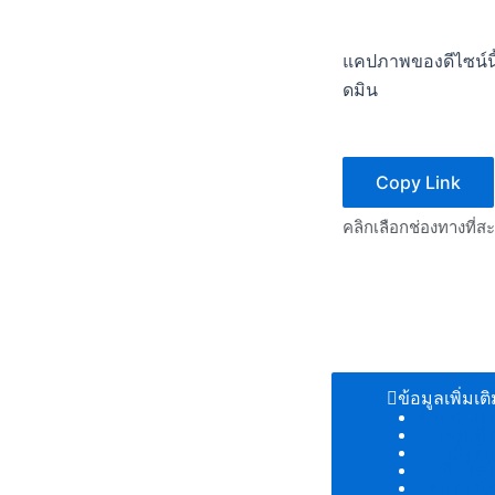
แคปภาพของดีไซน์นี้
ดมิน
Copy Link
คลิกเลือกช่องทางที่ส
ข้อมูลเพิ่มเต
ตัวอย่างโ
แพทเทิร
เนื้อผ้
เพิ่มโลโ
ตารางไซ