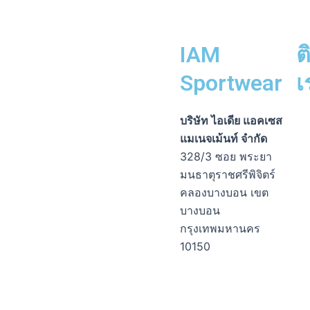
IAM
ต
Sportwear
เ
Fa
Li
Ph
En
In
บริษัท ไอเดีย แอคเซส
me
sq
op
แมเนจเม้นท์ จำกัด
alt
328/3 ซอย พระยา
มนธาตุราชศรีพิจิตร์
คลองบางบอน เขต
บางบอน
กรุงเทพมหานคร
10150