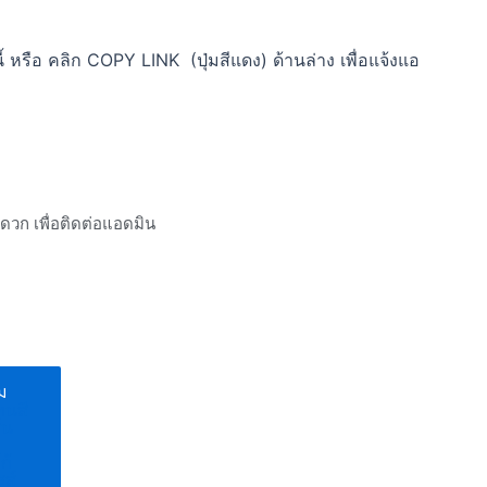
 หรือ คลิก COPY LINK (ปุ่มสีแดง) ด้านล่าง เพื่อแจ้งแอ
ะดวก เพื่อติดต่อแอดมิน
ิม
ทนสี
์น
า
ก้
ส์