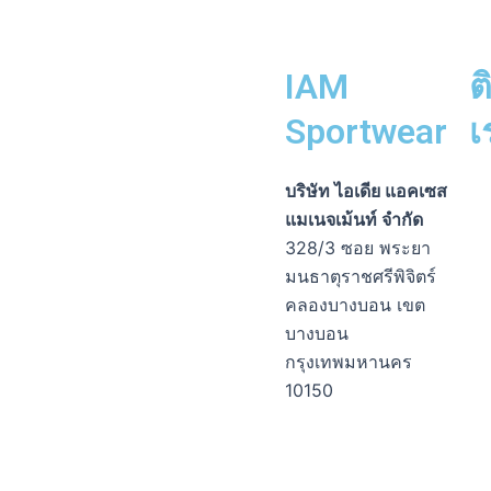
IAM
ต
Sportwear
เ
Fa
Li
Ph
En
In
บริษัท ไอเดีย แอคเซส
me
sq
op
แมเนจเม้นท์ จำกัด
alt
328/3 ซอย พระยา
มนธาตุราชศรีพิจิตร์
คลองบางบอน เขต
บางบอน
กรุงเทพมหานคร
10150