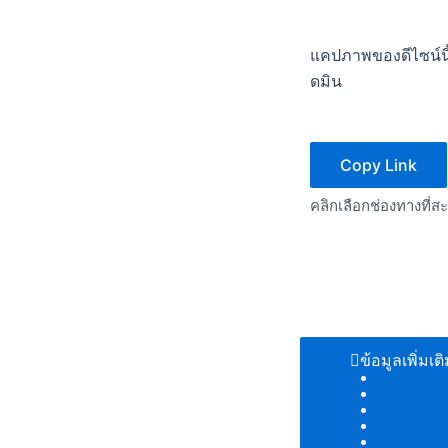
แคปภาพของดีไซน์นี้
ดมิน
Copy Link
คลิกเลือกช่องทางที่ส
ข้อมูลเพิ่มเต
ตัวอย่างโ
แพทเทิร
เนื้อผ้
เพิ่มโลโ
ตารางไซ