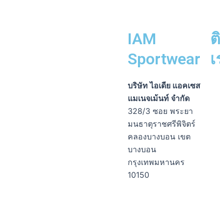
IAM
ต
Sportwear
เ
Fa
Li
Ph
En
In
บริษัท ไอเดีย แอคเซส
me
sq
op
แมเนจเม้นท์ จำกัด
alt
328/3 ซอย พระยา
มนธาตุราชศรีพิจิตร์
คลองบางบอน เขต
บางบอน
กรุงเทพมหานคร
10150