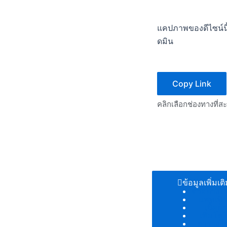
แคปภาพของดีไซน์นี้
ดมิน
Copy Link
คลิกเลือกช่องทางที่ส
ข้อมูลเพิ่มเต
ตัวอย่างโ
แพทเทิร
เนื้อผ้
เพิ่มโลโ
ตารางไซ