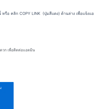
 หรือ คลิก COPY LINK (ปุ่มสีแดง) ด้านล่าง เพื่อแจ้งแอ
ะดวก เพื่อติดต่อแอดมิน
ิม
ทนสี
์น
า
ก้
ส์