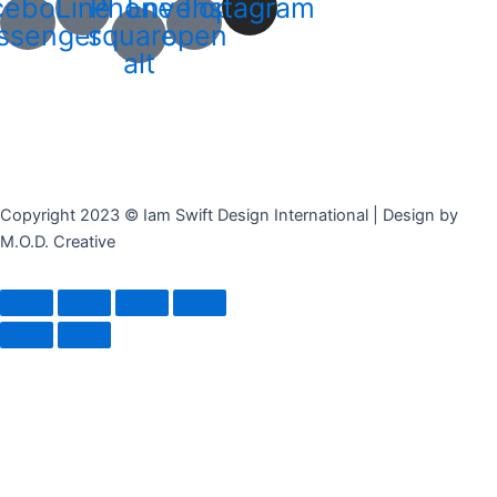
cebook-
Line
Phone-
Envelope-
Instagram
ssenger
square-
open
alt
Copyright 2023 © Iam Swift Design International | Design by
M.O.D. Creative