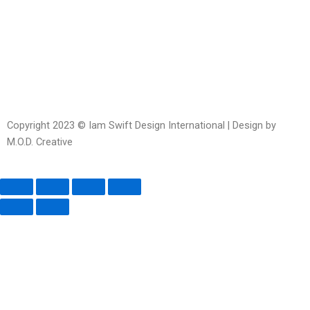
messenger
square-
open
alt
Copyright 2023 © Iam Swift Design International | Design by
M.O.D. Creative